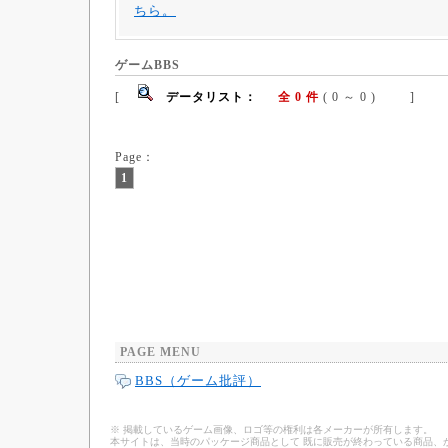
ちら。
ゲームBBS
[
データリスト：
全 0 件
( 0 ～ 0 ) ]
Page：
1
PAGE MENU
BBS（ゲーム批評）
※ 掲載しているゲーム画像、ロゴ等の権利は各メーカーが所有します。
本サイトは、当時のパッケージ商品として 既に販売が終わっている商品、