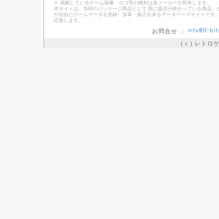
※ 掲載しているゲーム画像、ロゴ等の権利は各メーカーが所有します。
本サイトは、当時のパッケージ商品として 既に販売が終わっている商品、
が自由にゲームデータを登録・加筆・修正出来るデータベースサイトです。
応致します。
お問合せ ：
( c ) レト