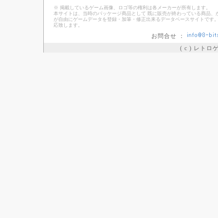
※ 掲載しているゲーム画像、ロゴ等の権利は各メーカーが所有します。
本サイトは、当時のパッケージ商品として 既に販売が終わっている商品、
が自由にゲームデータを登録・加筆・修正出来るデータベースサイトです。
応致します。
お問合せ ：
( c ) レト