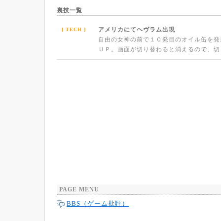
裏技一覧
アメリカにてヘヴラム出現
[ TECH ]
自由の女神の前で１０発目のオイル缶を発
ＵＰ。画面が切り替わると消えるので、切
PAGE MENU
BBS（ゲーム批評）