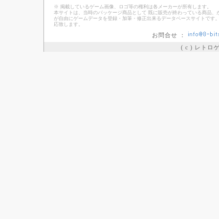
※ 掲載しているゲーム画像、ロゴ等の権利は各メーカーが所有します。
本サイトは、当時のパッケージ商品として 既に販売が終わっている商品、
が自由にゲームデータを登録・加筆・修正出来るデータベースサイトです。
応致します。
お問合せ ：
( c ) レト