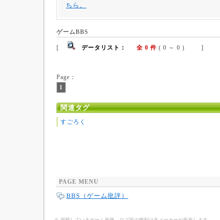
ちら。
ゲームBBS
[
データリスト：
全 0 件
( 0 ～ 0 ) ]
Page：
1
関連タグ
すごろく
PAGE MENU
BBS（ゲーム批評）
※ 掲載しているゲーム画像、ロゴ等の権利は各メーカーが所有します。