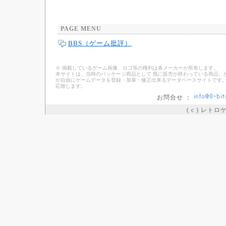
PAGE MENU
BBS（ゲーム批評）
※ 掲載しているゲーム画像、ロゴ等の権利は各メーカーが所有します。
本サイトは、当時のパッケージ商品として 既に販売が終わっている商品、
が自由にゲームデータを登録・加筆・修正出来るデータベースサイトです。
応致します。
お問合せ ：
( c ) レト