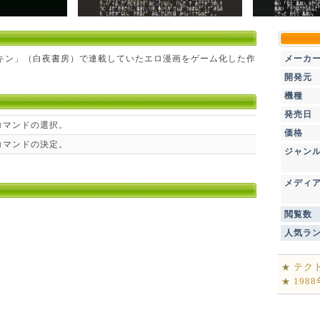
プキン」（白夜書房）で連載していたエロ漫画をゲーム化した作
メーカ
開発元
機種
発売日
コマンドの選択。
価格
コマンドの決定。
ジャン
メディ
閲覧数
人気ラ
テク
★
198
★