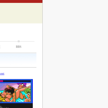
技
BBS
eet