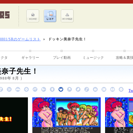
-8801/SRのゲームリスト
ドッキン美奈子先生！
ラクタ
ギャラリー
プレイ動画
ミュージック
攻略＆裏
美奈子先生！
88年 8月 ）
Tw