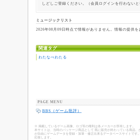
しどしご登録ください。（会員ログインを行わないと
ミュージックリスト
2026年08月09日時点で情報がありません。情報の提供
関連タグ
わたなべわたる
PAGE MENU
BBS（ゲーム批評）
※ 掲載しているゲーム画像、ロゴ等の権利は各メーカーが所有します。
本サイトは、当時のパッケージ商品として 既に販売が終わっている商品、
が自由にゲームデータを登録・加筆・修正出来るデータベースサイトです。
応致します。