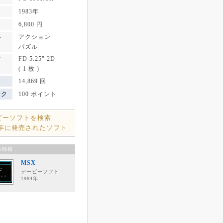
1983年
6,800 円
アクション
ル
パズル
FD 5.25" 2D
ア
( 1 枚 )
14,869 回
ンク
100 ポイント
ビーソフトを検索
3年に発売されたソフト
の移植
MSX
デービーソフト
1984年