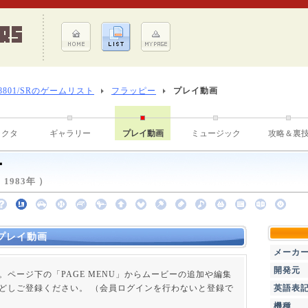
-8801/SRのゲームリスト
フラッピー
プレイ動画
ラクタ
ギャラリー
プレイ動画
ミュージック
攻略＆裏
ー
1983年 ）
プレイ動画
メーカ
開発元
。ページ下の「PAGE MENU」からムービーの追加や編集
どしご登録ください。 （会員ログインを行わないと登録で
英語表
機種