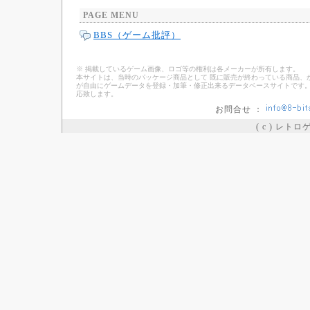
PAGE MENU
BBS（ゲーム批評）
※ 掲載しているゲーム画像、ロゴ等の権利は各メーカーが所有します。
本サイトは、当時のパッケージ商品として 既に販売が終わっている商品、
が自由にゲームデータを登録・加筆・修正出来るデータベースサイトです。
応致します。
お問合せ ：
( c ) レト