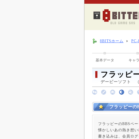
8BITSホーム
PC
基本データ
キャ
フラッピ
デービーソフト （ 
フラッピーのB
フラッピーのBBSペ
懐かしいあの熱き想い
書き込みは、会員ログ