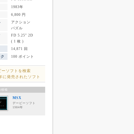
1983年
6,800 円
アクション
ル
パズル
FD 5.25" 2D
ア
( 1 枚 )
14,871 回
ンク
100 ポイント
ビーソフトを検索
3年に発売されたソフト
の移植
MSX
デービーソフト
1984年