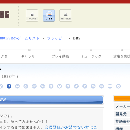
-8801/SRのゲームリスト
フラッピー
BBS
ラクタ
ギャラリー
プレイ動画
ミュージック
攻略＆裏
ー
1983年 ）
BS
メーカ
開発元
ージです。
出を、語ってみませんか！？
英語表
会員登録がお済でない方はこ
インするまで出来ません。
機種