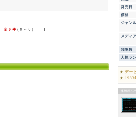
発売日
価格
ジャン
全 0 件
( 0 ～ 0 ) ]
メディ
閲覧数
人気ラ
デー
★
198
★
他機種へ