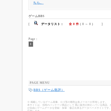
ちら。
ゲームBBS
[
データリスト：
全 0 件
( 0 ～ 0 ) ]
Page：
1
PAGE MENU
BBS（ゲーム批評）
※ 掲載しているゲーム画像、ロゴ等の権利は各メーカーが所有します。
本サイトは、当時のパッケージ商品として 既に販売が終わっている商品、
が自由にゲームデータを登録・加筆・修正出来るデータベースサイトです。
応致します。