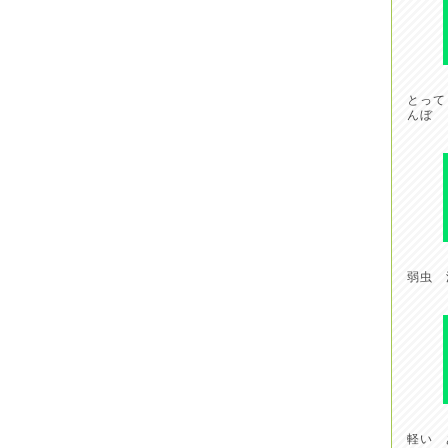
とって
んぼ
弱虫 
軽い 