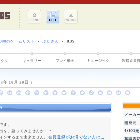
8000のゲームリスト
ぶたさん
BBS
ラクタ
ギャラリー
プレイ動画
ミュージック
攻略＆裏
年 10月 29日 ）
S
メーカ
開発元
ジです。
出を、語ってみませんか！？
ﾗｲｾﾝｽ元
会員登録がお済でない方はこ
インするまで出来ません。
英語表