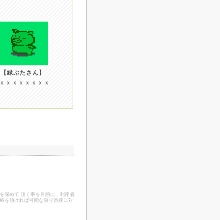
【緑ぶたさん】
ｘｘｘｘｘｘｘｘ
を深めて 頂く事を目的に、利用者
連絡を頂ければ可能な限り迅速に対