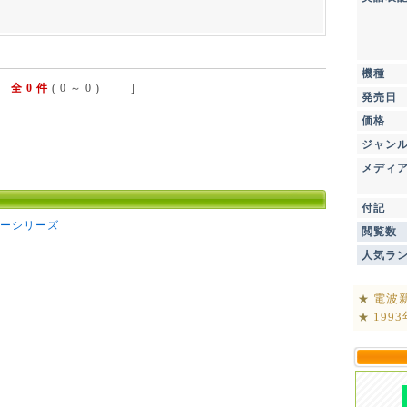
機種
全 0 件
( 0 ～ 0 ) ]
発売日
価格
ジャン
メディ
付記
ーシリーズ
閲覧数
人気ラ
電波
★
199
★