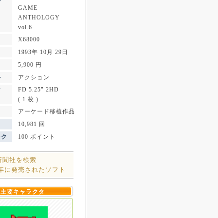
GAME
ANTHOLOGY
vol.6-
X68000
1993年 10月 29日
5,900 円
ル
アクション
FD 5.25" 2HD
ア
( 1 枚 )
アーケード移植作品
10,981 回
ンク
100 ポイント
新聞社を検索
3年に発売されたソフト
主要キャラクタ