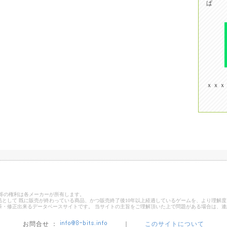
ぱ
ｘｘｘ
ゴ等の権利は各メーカーが所有します。
として 既に販売が終わっている商品、かつ販売終了後10年以上経過しているゲームを、より理解度
筆・修正出来るデータベースサイトです。 当サイトの主旨をご理解頂いた上で問題がある場合は、
お問合せ ：
｜
このサイトについて