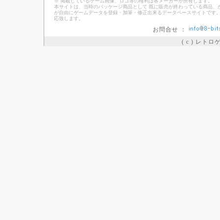
※ 掲載しているゲーム画像、ロゴ等の権利は各メーカーが所有します。
本サイトは、当時のパッケージ商品として 既に販売が終わっている商品、
が自由にゲームデータを登録・加筆・修正出来るデータベースサイトです。
応致します。
お問合せ ：
( c ) レト