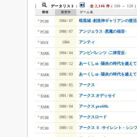
[
データリスト：
全 2,146 件
( 106 ～ 120
機種
発売年
ゲーム名
■
暗黒城 -創造神ギャリアンの復活
1984 / 07
PC88
■
アンジェラス -悪魔の福音-
1988 / 07
PC88
■
アンティ
1984
MSX
■
アンビバレンツ -二律背反-
1994 / 04
X68K
■
あーくしゅ -陽炎の時代を越えて
1989 / 12
PC88
■
あーくしゅ -陽炎の時代を越えて
1990 / 03
X68K
■
アークス
1988 / 05
PC88
■
アークス オデッセイ
1991 / 06
X68K
■
アークス pro68k
1989 / 04
X68K
■
アークスロード
1985 / 06
PC88
■
アークス Ⅱ -サイレント・シン
1989 / 11
PC88