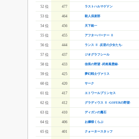
52 位
477
ラストハルマゲドン
53 位
464
殺人倶楽部
54 位
456
天下統一
55 位
455
アフターバーナー Ⅱ
56 位
444
ランス Ⅱ -反逆の少女たち-
57 位
437
ジオグラフシール
58 位
433
信長の野望 -武将風雲録-
59 位
425
夢幻戦士ヴァリス
60 位
420
サーク
61 位
417
エトワールプリンセス
62 位
412
グラディウス Ⅱ -GOFERの野望-
63 位
410
ディガンの魔石
64 位
406
お嬢様くらぶ
65 位
401
クォータースタッフ