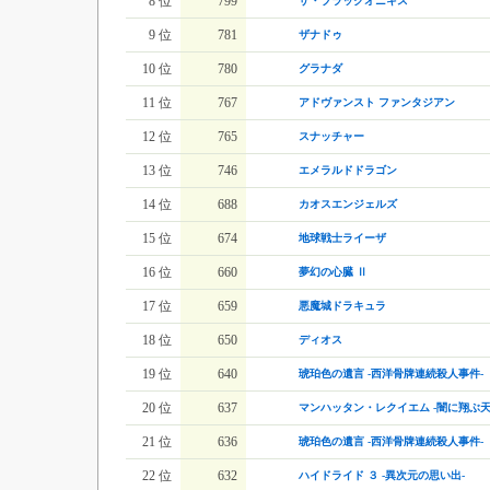
8 位
799
ザ・ブラックオニキス
9 位
781
ザナドゥ
10 位
780
グラナダ
11 位
767
アドヴァンスト ファンタジアン
12 位
765
スナッチャー
13 位
746
エメラルドドラゴン
14 位
688
カオスエンジェルズ
15 位
674
地球戦士ライーザ
16 位
660
夢幻の心臓 Ⅱ
17 位
659
悪魔城ドラキュラ
18 位
650
ディオス
19 位
640
琥珀色の遺言 -西洋骨牌連続殺人事件-
20 位
637
マンハッタン・レクイエム -闇に翔ぶ天
21 位
636
琥珀色の遺言 -西洋骨牌連続殺人事件-
22 位
632
ハイドライド ３ -異次元の思い出-