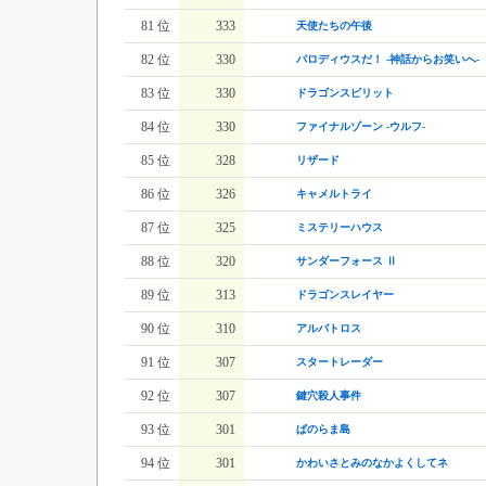
81 位
333
天使たちの午後
82 位
330
パロディウスだ！ -神話からお笑いへ-
83 位
330
ドラゴンスピリット
84 位
330
ファイナルゾーン -ウルフ-
85 位
328
リザード
86 位
326
キャメルトライ
87 位
325
ミステリーハウス
88 位
320
サンダーフォース Ⅱ
89 位
313
ドラゴンスレイヤー
90 位
310
アルバトロス
91 位
307
スタートレーダー
92 位
307
鍵穴殺人事件
93 位
301
ぱのらま島
94 位
301
かわいさとみのなかよくしてネ