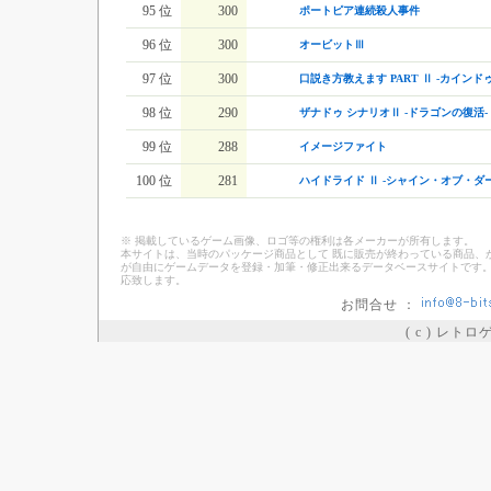
95 位
300
ポートピア連続殺人事件
96 位
300
オービットⅢ
97 位
300
口説き方教えます PART Ⅱ -カインド
98 位
290
ザナドゥ シナリオⅡ -ドラゴンの復活-
99 位
288
イメージファイト
100 位
281
ハイドライド Ⅱ -シャイン・オブ・ダ
※ 掲載しているゲーム画像、ロゴ等の権利は各メーカーが所有します。
本サイトは、当時のパッケージ商品として 既に販売が終わっている商品、
が自由にゲームデータを登録・加筆・修正出来るデータベースサイトです。
応致します。
お問合せ ：
( c ) レト