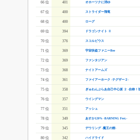
66 位
401
オホーツクに消ゆ
67 位
400
ストライダー飛竜
68 位
400
ローグ
69 位
394
ドラゴンナイト Ⅱ
70 位
376
スコルピウス
71 位
369
宇宙快盗ファニーBee
72 位
369
ファンタジアン
73 位
368
ナイトアームズ
74 位
361
ファイアーホーク -テグザー２-
75 位
358
ぎゅわんぶらあ自己中心派 ２ -自称！
76 位
357
ウイングマン
77 位
351
アッシュ
78 位
349
あすか120% -BARNING Fest.-
79 位
345
デウリング -魔王の館-
80 位
342
ハイドライド