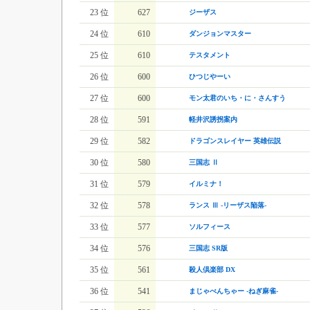
23 位
627
ジーザス
24 位
610
ダンジョンマスター
25 位
610
テスタメント
26 位
600
ひつじやーい
27 位
600
モン太君のいち・に・さんすう
28 位
591
軽井沢誘拐案内
29 位
582
ドラゴンスレイヤー 英雄伝説
30 位
580
三国志 Ⅱ
31 位
579
イルミナ！
32 位
578
ランス Ⅲ -リーザス陥落-
33 位
577
ソルフィース
34 位
576
三国志 SR版
35 位
561
殺人倶楽部 DX
36 位
541
まじゃべんちゃー -ねぎ麻雀-