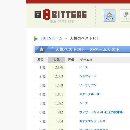
レトロゲームの人気ベスト100
8BITSホーム
人気のベスト100
「 人気ベスト100 」のゲームリスト
順位
人気
評価
ゲーム名
1 位
2,176
イース
2 位
2,083
シルフィード
3 位
1,439
ソーサリアン
4 位
1,101
スタークルーザー
5 位
1,092
シーナ
6 位
912
ウィザードリィ #1 -狂王の試練場-
7 位
854
カオスエンジェルズ