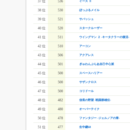
37 位
536
イース Ⅱ
38 位
530
ぽっぷるメイル
39 位
521
サバッシュ
40 位
520
スタークルーザー
41 位
511
ウイングマン ２ -キータクラーの復活-
42 位
510
アーコン
43 位
506
アクアレス
44 位
501
ぎゅわんぶらあ自己中心派
45 位
500
スペースハリアー
46 位
500
サザンクロス
47 位
500
コリドール
48 位
482
信長の野望 -戦国群雄伝-
49 位
480
オーバーテイク
50 位
478
ファンタジー -ジェルノアの章-
51 位
477
生中継68